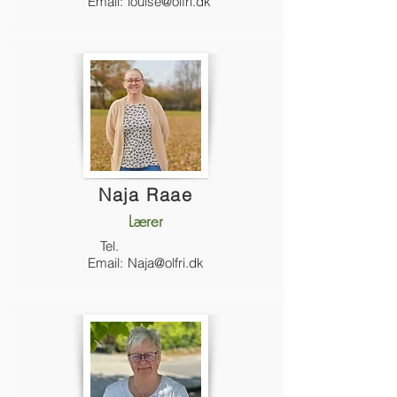
Email:
louise@olfri.dk
Naja Raae
Lærer
Tel.
Email:
Naja@olfri.dk