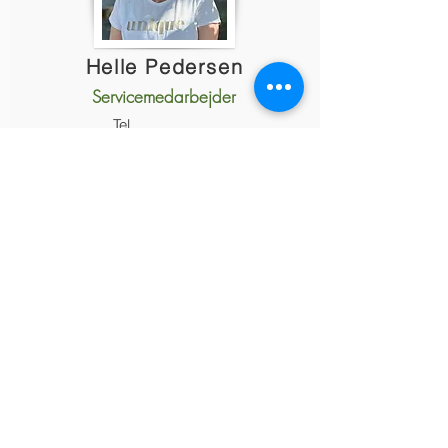
Helle Pedersen
Servicemedarbejder
Tel.
Email:
helle@olfri.dk
Sally Vestergaard
Sekretær
Tel.
Email:
sally@olfri.dk