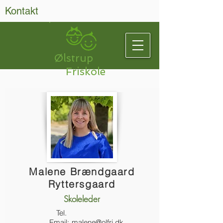
Kontakt
Ølstrup
Friskole
Malene Brændgaard
Ryttersgaard
Skoleleder
Tel.
Email:
malene@olfri.dk