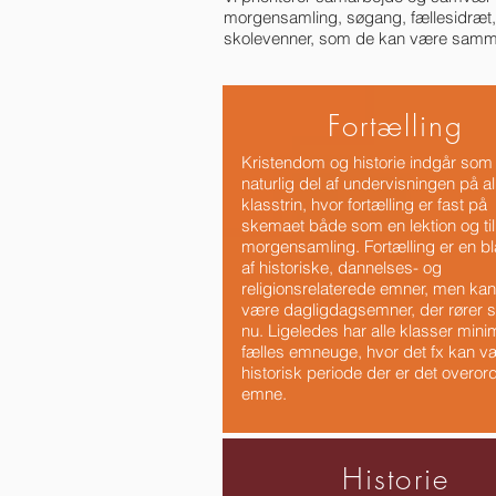
morgensamling, søgang, fællesidræt,
skolevenner, som de kan være sammen
Fortælling
Kristendom og historie indgår som
naturlig del af undervisningen på al
klasstrin, hvor fortælling er fast på
skemaet både som en lektion og til
morgensamling. Fortælling er en b
af historiske, dannelses- og
religionsrelaterede emner, men kan
være dagligdagsemner, der rører si
nu. Ligeledes har alle klasser min
fælles emneuge, hvor det fx kan v
historisk periode der er det overo
emne.
Historie