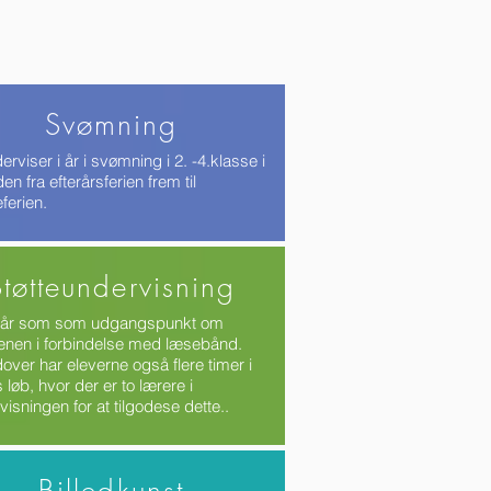
Svømning
erviser i år i svømning i 2. -4.klasse i
en fra efterårsferien frem til
ferien.
Støtteundervisning
går som som udgangspunkt om
nen i forbindelse med læsebånd.
over har eleverne også flere timer i
løb, hvor der er to lærere i
visningen for at tilgodese dette..