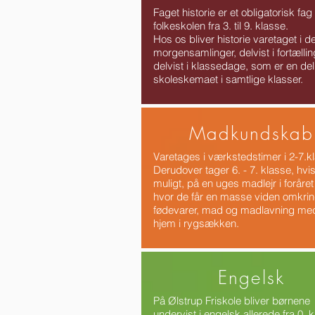
Faget historie er et obligatorisk fag 
folkeskolen fra 3. til 9. klasse.
Hos os bliver historie varetaget i del
morgensamlinger, delvist i fortælli
delvist i klassedage, som er en del
skoleskemaet i samtlige klasser.
Madkundskab
Varetages i værkstedstimer i 2-7.k
Derudover tager 6. - 7. klasse, hvis
muligt, på en uges madlejr i foråret
hvor de får en masse viden omkri
fødevarer, mad og madlavning med
hjem i rygsækken.
Engelsk
På Ølstrup Friskole bliver børnene
undervist i engelsk allerede fra 0. 