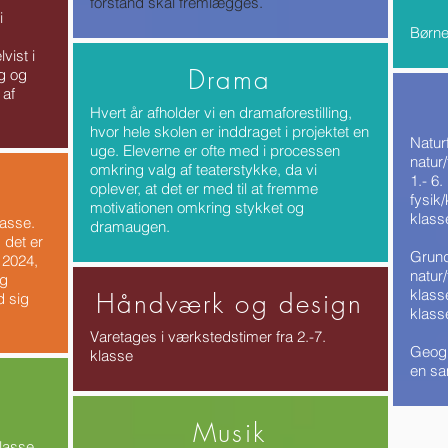
forstand skal fremlægges.
i
Børne
vist i
Drama
ng og
 af
Hvert år afholder vi en dramaforestilling,
hvor hele skolen er inddraget i projektet en
Natur
uge. Eleverne er ofte med i processen
natur/
omkring valg af teaterstykke, da vi
1.- 6
oplever, at det er med til at fremme
fysik/
motivationen omkring stykket og
klass
lasse.
dramaugen.
 det er
Grund
 2024,
natur
ng
klass
Håndværk og design
 sig
klasse
Varetages i værkstedstimer fra 2.-7.
Geogr
klasse
en sa
Musik
klasse.