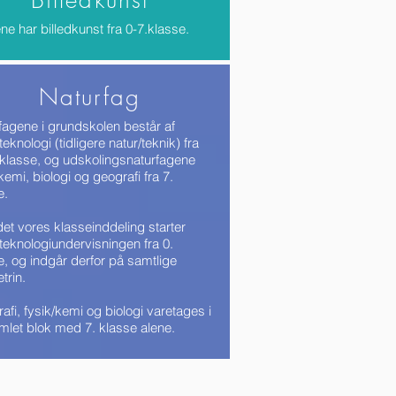
Billedkunst
ne har billedkunst fra 0-7.klasse.
Naturfag
fagene i grundskolen består af
teknologi (tidligere natur/teknik) fra
. klasse, og udskolingsnaturfagene
kemi, biologi og geografi fra 7.
e.
et vores klasseinddeling starter
/teknologiundervisningen fra 0.
e, og indgår derfor på samtlige
trin.
afi, fysik/kemi og biologi varetages i
mlet blok med 7. klasse alene.