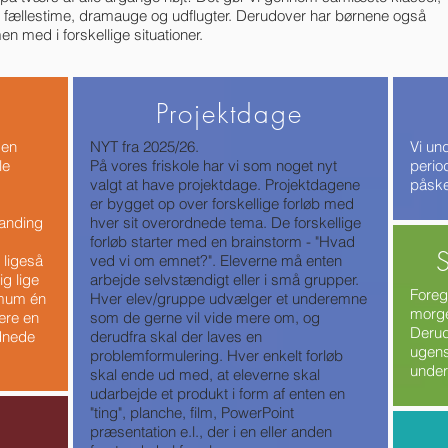
 fællestime, dramauge og udflugter. Derudover har børnene også
 med i forskellige situationer.
Projektdage
 en
NYT fra 2025/26.
Vi und
le
På vores friskole har vi som noget nyt
period
valgt at have projektdage. Projektdagene
påske
er bygget op over forskellige forløb med
landing
hver sit overordnede tema. De forskellige
forløb starter med en brainstorm - "Hvad
 ligeså
ved vi om emnet?". Eleverne må enten
g lige
arbejde selvstændigt eller i små grupper.
Fore
imum én
Hver elev/gruppe udvælger et underemne
morge
ære en
som de gerne vil vide mere om, og
Derud
rdnede
derudfra skal der laves en
ugens 
problemformulering. Hver enkelt forløb
under
skal ende ud med, at eleverne skal
udarbejde et produkt i form af enten en
"ting", planche, film, PowerPoint
præsentation e.l., der i en eller anden