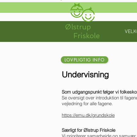
Ølstrup
VEL
Friskole
LOVPLIGTIG INFO
Undervisning
Som udgangspunkt følger vi folkesko
Se oversigt over introduktion til fagen
vejledning for alle fagene.
https://emu.dk/grundskole
Særligt for Ølstrup Friskole
Vi prioriterer samarbejde og samvær 