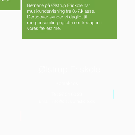
Børnene på Ølstrup Friskole har
musikundervisning fra 0.-7.klasse.
Derudover synger vi dagligt til
morgensamling og ofte om fredagen i
vores fællestime.
Ølstrup Friskole
Kontakt os
Tel:
97 34 60 23
Email:
info@olstrupfriskole.dk