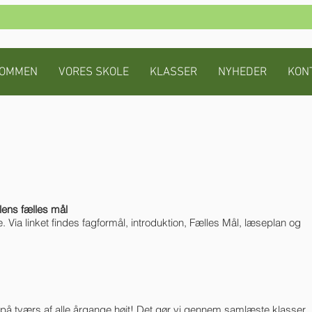
KOMMEN
VORES SKOLE
KLASSER
NYHEDER
KON
lens fælles mål
e. Via linket findes fagformål, introduktion, Fælles Mål, læseplan og
på tværs af alle årgange højt! Det gør vi gennem samlæste klasser,