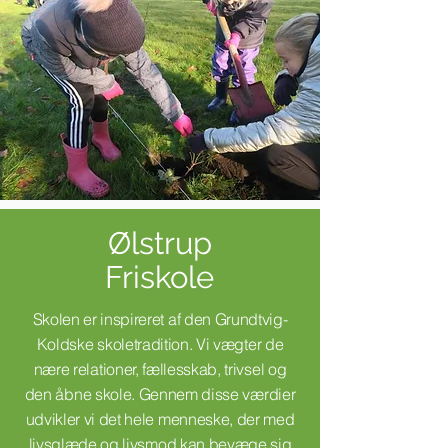
Ølstrup
Friskole
Skolen er inspireret af den Grundtvig-
Koldske skoletradition. Vi vægter de
nære relationer, fællesskab, trivsel og
den åbne skole. Gennem disse værdier
udvikler vi det hele menneske, der med
livsglæde og livsmod kan bevæge sig