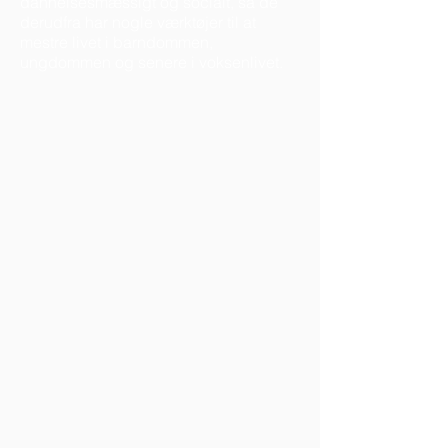
dannelsesmæssigt og socialt, så de
derudfra har nogle værktøjer til at
mestre livet i barndommen,
ungdommen og senere i voksenlivet.