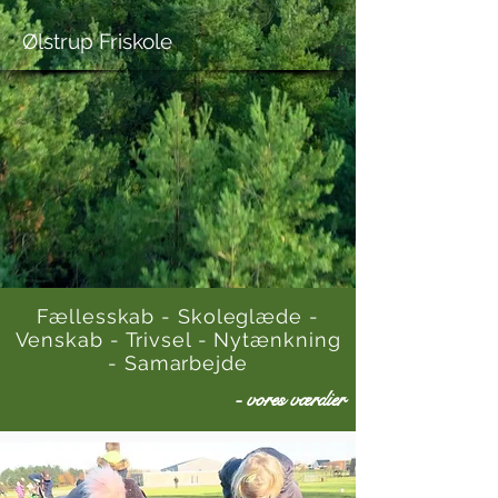
Ølstrup Friskole
1/9
Fællesskab - Skoleglæde -
Venskab - Trivsel - Nytænkning
- Samarbejde
- vores værdier