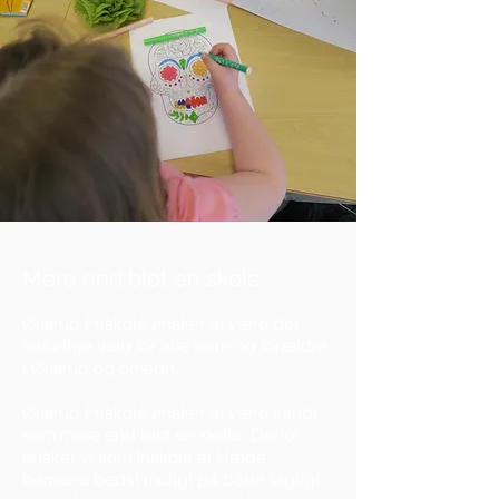
Mere end blot en skole...
Ølstrup Friskole ønsker at være det
naturlige valg for alle børn og forældre
i Ølstrup og omegn.
Ølstrup Friskole ønsker at være kendt
som mere end blot en skole. Derfor
ønsker vi som friskole at klæde
børnene bedst muligt på både fagligt,