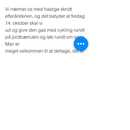
Vi nærmer os med hastige skridt 
efterårsferien, og det betyder at fredag 
14. oktober skal vi
ud og give den gas med cykling rundt 
på jordbærruten og løb rundt om søen. 
Man er
meget velkommen til at deltage, det er 
en super hyggelig dag. Vi mangler 
også fortsat
nogen, der kan hjælpe med at stå post 
rundt på cykelruten, så giv mig gerne 
en
tilbagemelding, hvis du eller måske en 
bedsteforælder kan hjælpe.
Så husk at få givet cyklen et tjek, så der 
er luft i dækkene, samt smurt og 
strammet
kæden. Alle børn har fri kl 12.00 denne 