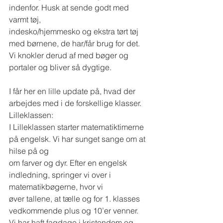
indenfor. Husk at sende godt med 
varmt tøj,
indesko/hjemmesko og ekstra tørt tøj 
med børnene, de har/får brug for det.
Vi knokler derud af med bøger og 
portaler og bliver så dygtige.
I får her en lille update på, hvad der 
arbejdes med i de forskellige klasser.
Lilleklassen:
I Lilleklassen starter matematiktimerne 
på engelsk. Vi har sunget sange om at 
hilse på og
om farver og dyr. Efter en engelsk 
indledning, springer vi over i 
matematikbøgerne, hvor vi
øver tallene, at tælle og for 1. klasses 
vedkommende plus og 10’er venner.
Vi har haft fagdage i kristendom og 