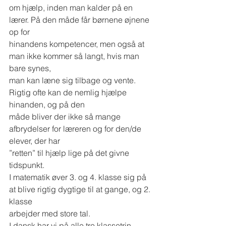
om hjælp, inden man kalder på en 
lærer. På den måde får børnene øjnene 
op for
hinandens kompetencer, men også at 
man ikke kommer så langt, hvis man 
bare synes,
man kan læne sig tilbage og vente. 
Rigtig ofte kan de nemlig hjælpe 
hinanden, og på den
måde bliver der ikke så mange 
afbrydelser for læreren og for den/de 
elever, der har
”retten” til hjælp lige på det givne 
tidspunkt.
I matematik øver 3. og 4. klasse sig på 
at blive rigtig dygtige til at gange, og 2. 
klasse
arbejder med store tal.
I dansk har vi på alle tre klassetrin 