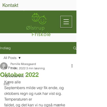
Kontakt
Ølstrup
Friskole
Indlæg
All Posts
Pernille Moesgaard
All Posts
7. okt. 2022
3 min læsning
Oktober 2022
Nyhedsbreve
Kære alle
Info
Septembers milde vejr fik ende, og 
oktobers regn og rusk har vist sig. 
Temperaturen er
faldet, og det kan vi nu også mærke 