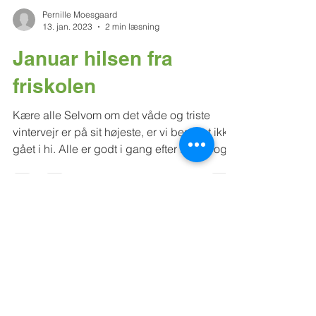
Pernille Moesgaard
13. jan. 2023
2 min læsning
Januar hilsen fra
friskolen
Kære alle Selvom om det våde og triste
vintervejr er på sit højeste, er vi bestemt ikke
gået i hi. Alle er godt i gang efter ferien, og...
Pernille Moesgaard
23. dec. 2022
3 min læsning
Julehilsen fra Ølstrup