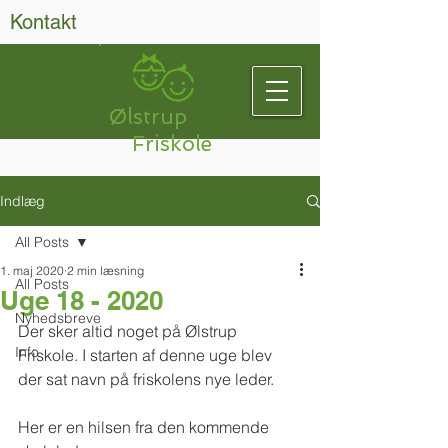
Kontakt
Ølstrup
Friskole
Indlæg
All Posts
1. maj 2020
2 min læsning
All Posts
Uge 18 - 2020
Nyhedsbreve
Der sker altid noget på Ølstrup 
Info
Friskole. I starten af denne uge blev 
der sat navn på friskolens nye leder.
Her er en hilsen fra den kommende 