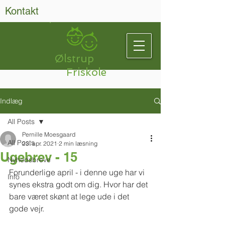
Kontakt
Ølstrup
Friskole
Indlæg
All Posts
Pernille Moesgaard
All Posts
23. apr. 2021
2 min læsning
Ugebrev - 15
Nyhedsbreve
Forunderlige april - i denne uge har vi 
Info
synes ekstra godt om dig. Hvor har det 
bare været skønt at lege ude i det 
gode vejr.