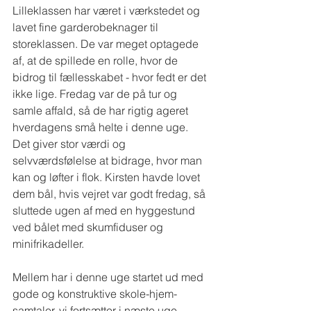
Lilleklassen har været i værkstedet og 
lavet fine garderobeknager til 
storeklassen. De var meget optagede 
af, at de spillede en rolle, hvor de 
bidrog til fællesskabet - hvor fedt er det 
ikke lige. Fredag var de på tur og 
samle affald, så de har rigtig ageret 
hverdagens små helte i denne uge. 
Det giver stor værdi og 
selvværdsfølelse at bidrage, hvor man 
kan og løfter i flok. Kirsten havde lovet 
dem bål, hvis vejret var godt fredag, så 
sluttede ugen af med en hyggestund 
ved bålet med skumfiduser og 
minifrikadeller.
Mellem har i denne uge startet ud med 
gode og konstruktive skole-hjem-
samtaler, vi fortsætter i næste uge. 