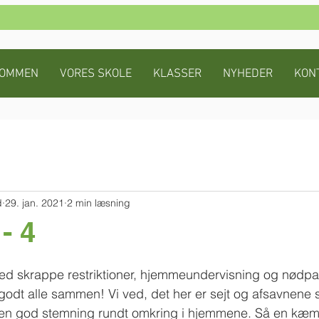
KOMMEN
VORES SKOLE
KLASSER
NYHEDER
KON
d
29. jan. 2021
2 min læsning
- 4
med skrappe restriktioner, hjemmeundervisning og nødpa
 godt alle sammen! Vi ved, det her er sejt og afsavnene s
 en god stemning rundt omkring i hjemmene. Så en kæmp