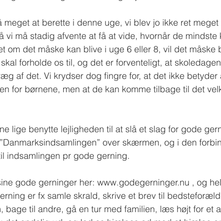
å meget at berette i denne uge, vi blev jo ikke ret meget
å vi må stadig afvente at få at vide, hvornår de mindste
t om det måske kan blive i uge 6 eller 8, vil det måske
 skal forholde os til, og det er forventeligt, at skoledagen 
g af det. Vi krydser dog fingre for, at det ikke betyder 
n for børnene, men at de kan komme tilbage til det vel
rne lige benytte lejligheden til at slå et slag for gode ge
r ”Danmarksindsamlingen” over skærmen, og i den forbi
til indsamlingen pr gode gerning. 
sine gode gerninger her: www.godegerninger.nu , og hel
ning er fx samle skrald, skrive et brev til bedsteforæld
em, bage til andre, gå en tur med familien, læs højt for et 