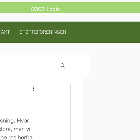
O365 Login
TAKT
STØTTEFORENINGEN
sning. Hvor 
tore, men vi 
e ros herfra.