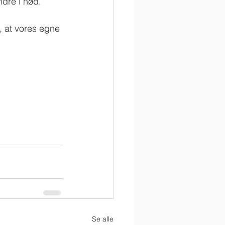
dre i nød. 
, at vores egne 
Se alle