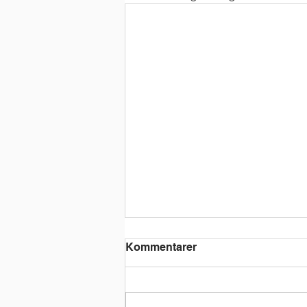
Kære Forældre - juli 2025
Kommentarer
Tak for en rigtig hyggelig
sommerafslutning. Det var dejligt,
at så mange af jer deltog i