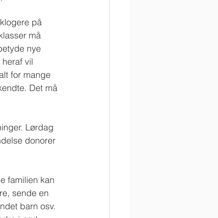
 klogere på 
 klasser må 
 betyde nye 
heraf vil 
alt for mange 
kendte. Det må 
rninger. Lørdag 
ndelse donorer 
e familien kan 
re, sende en 
andet barn osv. 