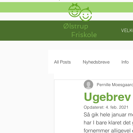
Ølstrup
VEL
Friskole
All Posts
Nyhedsbreve
Info
Pernille Moesgaar
Ugebrev 
Opdateret:
4. feb. 2021
Så gik hele januar 
har I bare klaret det
fornemmer alligevel