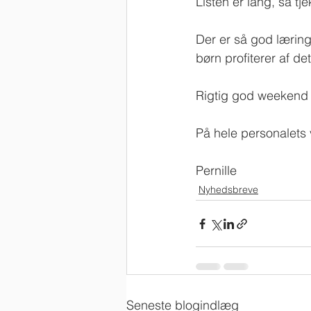
Listen er lang, så t
Der er så god læring
børn profiterer af d
Rigtig god weekend til
På hele personalets
Pernille
Nyhedsbreve
Seneste blogindlæg