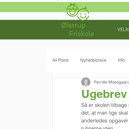
Ølstrup
VEL
Friskole
All Posts
Nyhedsbreve
Info
Pernille Moesgaar
Ugebrev 
Så er skolen tilbage
det, at man lige ska
anderledes opgaver o
rutinerne igen.