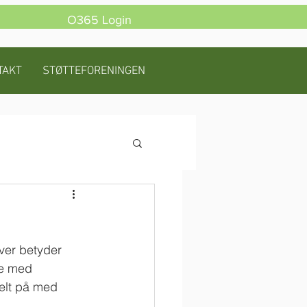
O365 Login
TAKT
STØTTEFORENINGEN
ver betyder 
ge med 
helt på med 