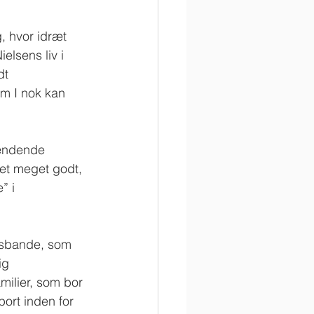
, hvor idræt 
elsens liv i 
dt 
m I nok kan 
pændende 
det meget godt, 
” i 
busbande, som 
ig 
milier, som bor 
ort inden for 