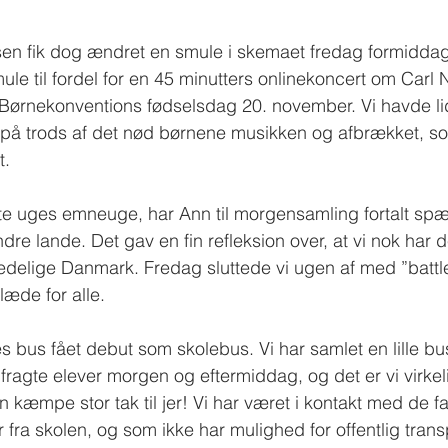
sen fik dog ændret en smule i skemaet fredag formiddag
le til fordel for en 45 minutters onlinekoncert om Carl Ni
 Børnekonventions fødselsdag 20. november. Vi havde li
 på trods af det nød børnene musikken og afbrækket, so
t.
dste uges emneuge, har Ann til morgensamling fortalt s
ndre lande. Det gav en fin refleksion over, at vi nok har 
, fredelige Danmark. Fredag sluttede vi ugen af med ”battle
glæde for alle.
s bus fået debut som skolebus. Vi har samlet en lille 
fragte elever morgen og eftermiddag, og det er vi virkel
 kæmpe stor tak til jer! Vi har været i kontakt med de fa
fra skolen, og som ikke har mulighed for offentlig transp