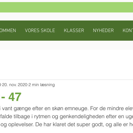
KOMMEN
VORES SKOLE
KLASSER
NYHEDER
KON
d
20. nov. 2020
2 min læsning
- 47
 i vant gænge efter en skøn emneuge. For de mindre ele
l falde tilbage i rytmen og genkendeligheden efter en u
g oplevelser. De har klaret det super godt, og alle er 