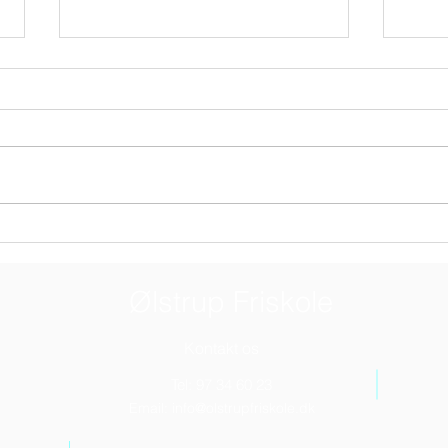
Månedsbrev august
Kære forældre Så er vi startet op
igen efter sommerferien. Dejligt
med noget liv, grin og spræl igen.
Mån
Vi har nu været i gang i et par...
Ølstrup Friskole
Kontakt os
Tel:
97 34 60 23
Email:
info@olstrupfriskole.dk